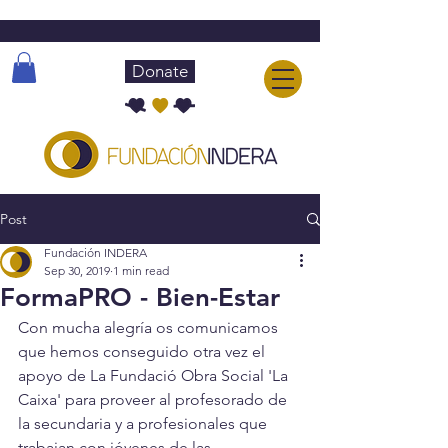
Donate
Post
Fundación INDERA
Sep 30, 2019
1 min read
FormaPRO - Bien-Estar
Con mucha alegría os comunicamos 
que hemos conseguido otra vez el 
apoyo de La Fundació Obra Social 'La 
Caixa' para proveer al profesorado de 
la secundaria y a profesionales que 
trabajan con jóvenes de las 